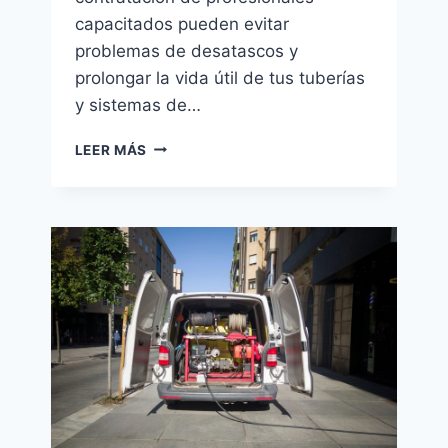
capacitados pueden evitar
problemas de desatascos y
prolongar la vida útil de tus tuberías
y sistemas de…
SOLUCIONES
LEER MÁS
PARA
LOS
PROBLEMAS
CAUSADOS
POR
EL
JABÓN
EN
CASA