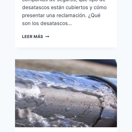
desatascos están cubiertos y cómo
presentar una reclamación. ¿Qué
son los desatascos…
DESATASCOS
LEER MÁS
CUBIERTOS
POR
LAS
COMPAÑÍAS
DE
SEGUROS:
¿QUÉ
NECESITAS
SABER?