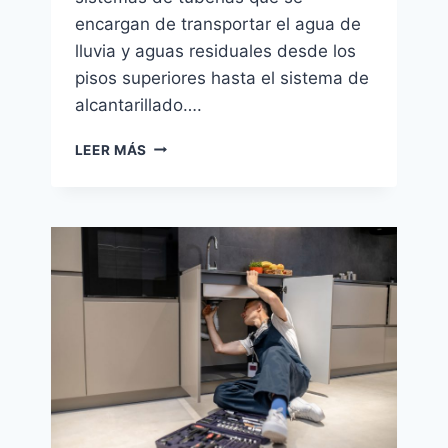
encargan de transportar el agua de
lluvia y aguas residuales desde los
pisos superiores hasta el sistema de
alcantarillado….
IMPORTANCIA
LEER MÁS
DE
UN
BUEN
MANTENIMIENTO
EN
LOS
BAJANTES
DE
LAS
COMUNIDADES
DE
VECINOS