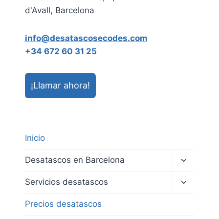
d'Avall, Barcelona
info@desatascosecodes.com
+34 672 60 31 25
¡Llamar ahora!
Inicio
Alternar
Desatascos en Barcelona
menú
hijo
Alternar
Servicios desatascos
menú
hijo
Precios desatascos