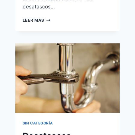
desatascos…
DESATASCOS
LEER MÁS
LAS
24H
DEL
DÍA
Y
365
DÍAS
DEL
AÑO
SIN CATEGORÍA