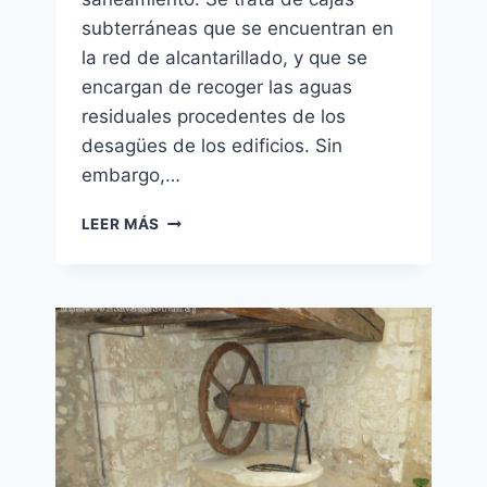
subterráneas que se encuentran en
la red de alcantarillado, y que se
encargan de recoger las aguas
residuales procedentes de los
desagües de los edificios. Sin
embargo,…
MANTENIMIENTO
LEER MÁS
DE
LAS
ARQUETAS
EN
LAS
COMUNIDADES
DE
VECINOS