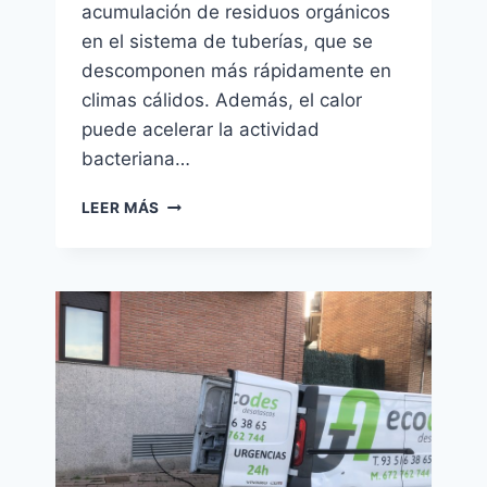
acumulación de residuos orgánicos
en el sistema de tuberías, que se
descomponen más rápidamente en
climas cálidos. Además, el calor
puede acelerar la actividad
bacteriana…
CÓMO
LEER MÁS
EVITAR
LOS
MALOS
OLORES
EN
LAS
TUBERÍAS
DURANTE
EL
VERANO