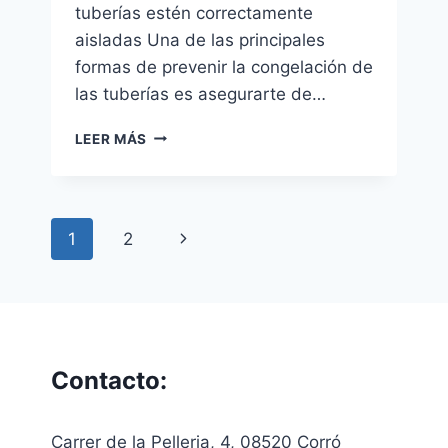
tuberías estén correctamente
aisladas Una de las principales
formas de prevenir la congelación de
las tuberías es asegurarte de…
¿TUBERÍAS
LEER MÁS
CONGELADAS?
CONSEJOS
PARA
SOLUCIONARLO
Navegación
Siguiente
1
2
de
página
página
Contacto:
Carrer de la Pelleria, 4, 08520 Corró