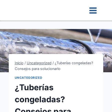
Saltar
al
contenido
Inicio
/
Uncategorized
/
¿Tuberías congeladas?
Consejos para solucionarlo
UNCATEGORIZED
¿Tuberías
congeladas?
Consejos para