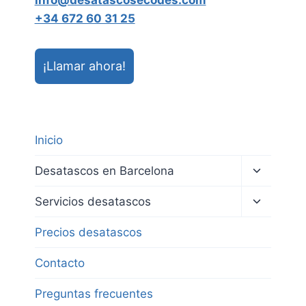
info@desatascosecodes.com
+34 672 60 31 25
¡Llamar ahora!
Inicio
Alternar
Desatascos en Barcelona
menú
hijo
Alternar
Servicios desatascos
menú
hijo
Precios desatascos
Contacto
Preguntas frecuentes